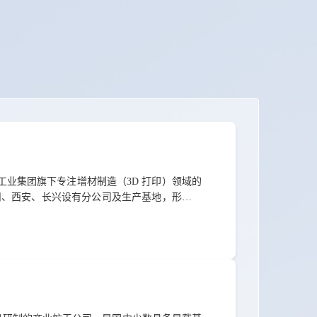
空工业集团旗下专注增材制造（3D 打印）领域的
州、西安、长兴设有分公司及生产基地，形成涵
域，专长于钛合金、高温合金等关键材料，掌握
航发等领域的多款型号。依托全国布局的协同优
网 址: 无地 址: 北京市...