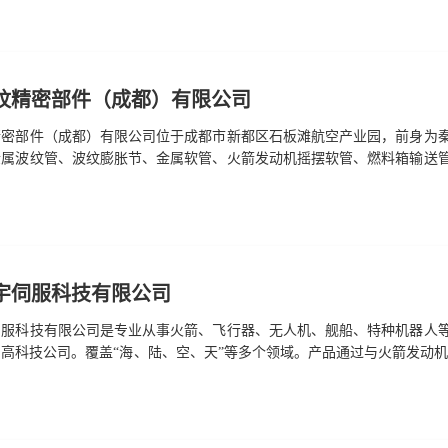
可资质，拥有国家国防检测/校准实验室、国防工业二级计量站、中国航天
实验室，是湖南省高新技术企业，下属计量站是国防科技工业4312二级
..
纹精密部件（成都）有限公司
密部件（成都）有限公司位于成都市新都区石板滩航空产业园，前身为秦皇
金属波纹管、波纹膨胀节、金属软管、火箭发动机摇摆软管、燃料箱输送
品广泛应用于航天、高端装备制造、火箭燃料箱等核心环节，适用于高温
沉积等核心工艺，产品可靠耐用。展位号: A081电 话: 028-83932739
-2
宇伺服科技有限公司
伺服科技有限公司是专业从事火箭、飞行器、无人机、舰船、特种机器人
高科技公司。覆盖“海、陆、空、天”等多个领域。产品通过与火箭发动机
气动力控制、水动力控制实现箭、飞行器、舰船姿态或运动轨迹快速平稳
快速、精准、平稳”的极佳控制能力。公司核心团队均来自相关领域的科研
有国军标9001C质量管理体系、国家二级保密资质认证、获“北京市高
流商...