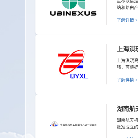
星移联信
站和路由
星互联网
了解详情 >
通信载荷产
制，自主
卫...
上海淇
上海淇玥高
强，可根
及数字化
了解详情 >
也深受全国
理人员和
的质量...
湖南航
湖南航天机
批准成立
从事惯性