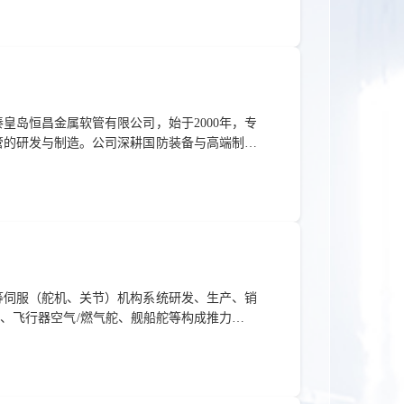
科工集团公司元器件检测站、惯导技术湖南省国
计量站，具备惯性导航设备、巡飞弹、反坦克导
岛恒昌金属软管有限公司，始于2000年，专
管的研发与制造。公司深耕国防装备与高端制造
、高压、强腐蚀及超高真空等极端工况。具备液
网 址: 无地 址: 成都市新都区高新技术产业园区创
等伺服（舵机、关节）机构系统研发、生产、销
、飞行器空气/燃气舵、舰船舵等构成推力矢量
控制。产品要求具备“高可靠、高功率密度、长
院所和高校。目前，公司授权数十项专利及软件
新技术企业”、“北京市专精特新中小企业”等称