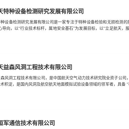
天特种设备检测研究发展有限公司
特种设备检测研究发展有限公司是一家专注于特种设备检验和无损检测的
心导向，以“行业技术标杆，属地安全基石”为发展目标，以“立足航天，服
新”的业务发展模式，构建“技术服务产业，产业反哺技术”的发展格局，
电 话: 18101059986网 址: 无地 址: 北京市丰台区云岗西路17号院
天益森风洞工程技术有限公司
益森风洞工程技术有限公司，是中国航天空气动力技术研究院全资子公司，
术积淀，是国内风洞及航空航天地面模拟试验设备领域的领军者，具备 “研
试验设备集成、配套系统建设、智能制造方案及设施运营，可提供多领域定
车台、自主知识产权环境风洞等标杆项目打破国外垄断，技术达世界先进
备与运营服务，并积极拓展商业航天、低空经济等新兴市场，推动产业协同创新发展。展
恒军通信技术有限公司