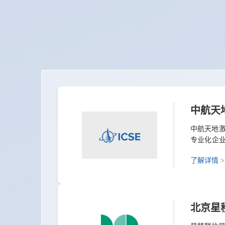
中航天
中航天地激
专业化企业
盖研发、
了解详情 >
了同轴送
势，它为中国
北京星