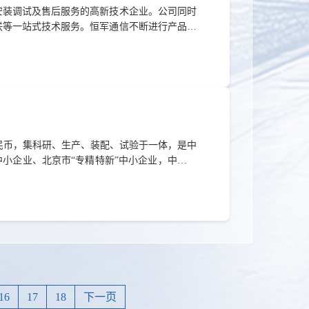
安装调试及售后服务的高新技术企业。公司同时
联等一站式技术服务。恒军通信不断进行产品优
频分系统等产品研发制造。产品设计拥有建模仿
方法和手段。各项目实施配套工程部及各类保障
系统调试、系统集成服务、售后运维等提供全方位
万元人民币，集科研、生产、装配、试验于一体，是中
小企业、北京市“专精特新”中小企业，中国通
创新研发、制造试验能力，聚焦阀门类流体控制
障完成型号研制和配套任务的前提下，全面拓展
工能力、装配测试能力和系统集成能力。现已掌
16
17
18
下一页