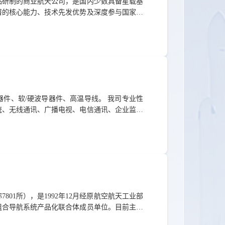
品研制的商业航天公司，是国内少数具备星载基
署的核心能力、技术先发优势及深度参与国家卫
、测试和应用，持续不断为用户提供世界领先的
势，积极布局卫星数据高效应用与低成本终端研
一体化的网络系统部署和面向大规模民商需求的
器件、软/硬波导器件、高温导线。 我司专业性
统、无线通讯、广播电视、电信通讯、企业监控
生产设备，严格的工艺要求，确保产品的质量。
24所、合肥38所等有着多年的合作。 本公司的管
验，我公司随着社会的进步发展也逐渐提升自我
01所），是1992年12月经原航空航天工业部
组合导航系统产品化联合体成员单位。目前主要
资质、武器装备质量体系认证资质、武器装备科