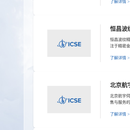
了解详情 >
研生产许
防科技重点
弹和浮空器.
恒昌波
恒昌波纹精
注于精密
领域，产
了解详情 >
压、焊接、电
飞路369号1
北京航
北京航宇
售与服务的
控制、空
了解详情 >
寿命”和“
著作权，具
号。为多家主