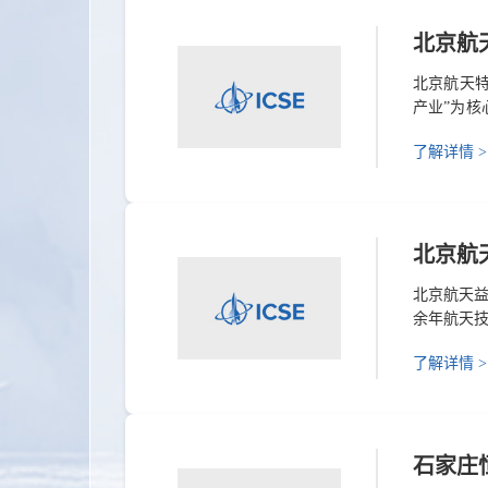
北京航
北京航天
产业”为核
询+研发创
了解详情 >
号: A072
北京航
北京航天
余年航天技
心业务覆盖
了解详情 >
机露天试
流体试验装
石家庄