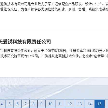
军通信技术有限公司是专业致力于军工通信配套产品研发、设计、生产、
运营维保队伍，为客户提供各类通信站的新建、调测、售后、系统集成装
及可靠性研究，产品范围涵盖各类伺服传动机械结构集成设计及天线、射
干扰、力学仿真、链路计算、结构特性设计、六性三抗的设计能力及验证
微波站/卫星站/短波站/车载站/便携站等通信站从勘察、设计、安装、
位号: A0...
天爱锐科技有限责任公司
锐科技有限责任公司，成立于1999年5月26日，注册资本20161.83
技术研究院直属专业公司，工信部认定高新技术企业，北京市“创新型”中
业协会阀门分会的成员单位。公司立足强军首责，依托多年航天领域自主
、功能类结构机构产品生产、装保类业务集成实施等专业板块，在全力保
、特种应用等高端产品发展方向。公司具备较强的研发设计能力、精密加
..
4
5
6
7
8
9
10
11
12
13
14
15