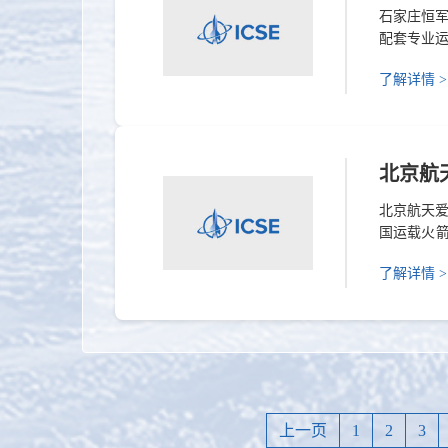
石家庄恒
配套专业
化、创新
了解详情 >
真、电磁
部门，针对
解决方案。展
北京航
北京航天爱
国运载火箭
用机械工
了解详情 >
产品研制
替代进口
握常温、深.
上一页
1
2
3