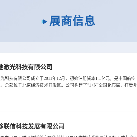
展商信息
地激光科技有限公司
光科技有限公司成立于2011年12月，初始注册资本1.1亿元，是中国航
，总部位于北京经济技术开发区。公司构建了“1+N”全国化布局，在贵
生产、服务的一体化产业链。该公司深耕高性能金属构件激光增材制造领
粉、选区熔化等核心技术，拥有30余项专利，产品服务于航空、航天、
高端装备制造业的发展提供了坚实支撑。展位号: A135电 话: 010-67889055
移联信科技发展有限公司