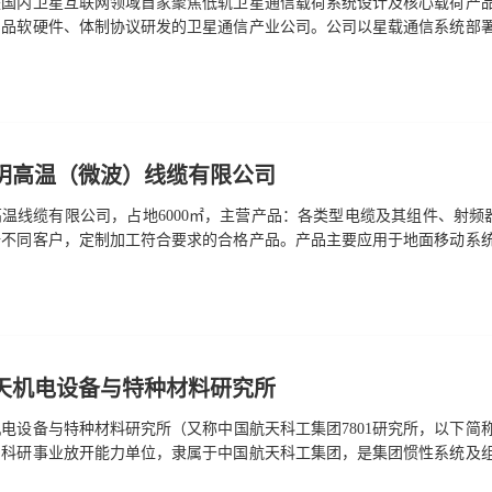
是国内卫星互联网领域首家聚焦低轨卫星通信载荷系统设计及核心载荷产
产品软硬件、体制协议研发的卫星通信产业公司。公司以星载通信系统部
建设为基础，完成四代星载基站、二代星载路由和卫星物联网载荷的研制
品和综合解决方案。公司充分发挥“航天+通信+应用”高度融合的团队优
研发了时空大数据应用平台和多模卫星通信终端产品，做好面向6G天地
玥高温（微波）线缆有限公司
温线缆有限公司，占地6000㎡，主营产品：各类型电缆及其组件、射频
据不同客户，定制加工符合要求的合格产品。产品主要应用于地面移动系
超高频行业等。 我们拥有产品制造方面的先进技术和测试手段，现代化的
各地广大客户的赞许。本公司跟上海51所、23所、702厂，南京14所、7
工程技术人员通过多年的生产实践，积累了生产和制造技术方面的丰富经
天机电设备与特种材料研究所
电设备与特种材料研究所（又称中国航天科工集团7801研究所，以下简称78
的科研事业放开能力单位，隶属于中国航天科工集团，是集团惯性系统及
导航设备、惯性器件的研制生产，科研生产管理体系完备，具备二级保密