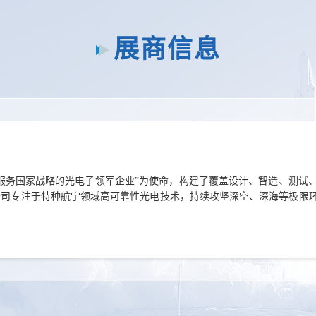
展商信息
“服务国家战略的光电子领军企业”为使命，构建了覆盖设计、智造、测试
公司专注于特种航宇领域高可靠性光电技术，持续攻坚深空、深海等极限
装备的自主化发展提供硬核支撑。海研芯专注高可靠光电系统技术，本次
全球产业链赋能。展会期间，海研芯期待与业界同仁携手，以高可靠的产
持全链条技术布局，从光电器件、模块到系统应用，全面覆盖光电通信与