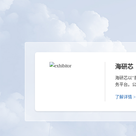
海研芯
海研芯以
务平台。
天与高端
了解详情 >
体系，为
海研芯坚
等产...