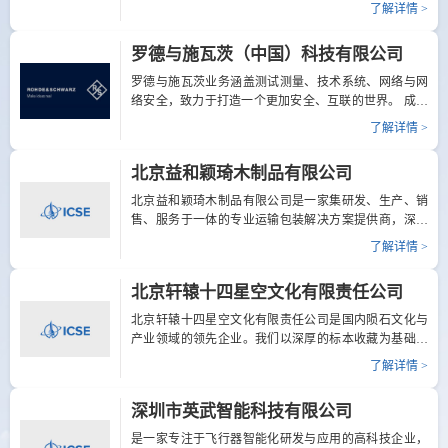
特种高压气瓶及气源系统检测中心的集团化运营高科技
了解详情 >
品应用领域，四川弘亨电机有限公司的产品凭借卓越的
公司。公司专注于各类压力容器、阀门、高压管路件及
性能，广泛服务于智能家居、医疗设备、工业自动化机
系统、气源系统及航空航天装备的研发、制造与检测，
罗德与施瓦茨（中国）科技有限公司
械臂、无人机航天器等多个重要领域，满足不同行业客...
具备航空系统成套产品的设计与集成能力，可为用户提
供高压气源系统整体解决方案。公司建有先进研发生产
罗德与施瓦茨业务涵盖测试测量、技术系统、网络与网
基地，拥有近千台套研发检测设备，产品广泛应用于航
络安全，致力于打造一个更加安全、互联的世界。 成立
空、航天、船舶、武器装备及工业、消防、医疗、新能
90 年来，罗德与施瓦茨作为全球科技集团，通过发展尖
了解详情 >
源等军民领域。展位号: B131电 话: 024-56598671网 址:
端技术，不断突破技术界限。公司领先的产品和解决方
http:www.symtcl.com地 址: 辽宁省沈抚示范区中兴大街7
案赋能众多行业客户，助其获得数字技术领导力。罗德
北京益和颖琦木制品有限公司
号路B1b区
与施瓦茨总部位于德国慕尼黑，作为一家私有企业，公
司在全球范围内独立、长期、可持续地开展业务。展位
北京益和颖琦木制品有限公司是一家集研发、生产、销
号: B146电 话: 13501239725网 址: www.rohde-
售、服务于一体的专业运输包装解决方案提供商，深耕
schwarz.com.cn地 址: 北京市朝阳区紫月路18号院1号楼
行业十余年，专注航空箱、木箱、钢边箱及配套缓冲泡
了解详情 >
棉等材料包装的定制化。服务于精密仪器、医疗设备、
航空国防等高端领域。公司拥有标准化生产基地与智能
北京轩辕十四星空文化有限责任公司
生产线，配备数控切割、精密压边等先进设备，建立全
流程质量管控体系核心产品包括：1. 航空箱：铝合
北京轩辕十四星空文化有限责任公司是国内陨石文化与
金/ABS面板，内置防震缓冲泡棉，适配精密仪器、电子
产业领域的领先企业。我们以深厚的标本收藏为基础，
设备、影视器材等，支持定制尺寸与功能配件。2. 木
构建了覆盖文化、教育、科研与商业的完整产业生态。·
了解详情 >
箱：涵盖实木熏蒸箱、免熏蒸胶合板箱、重型设备木
博物馆运营与公众科普： 运营自有陨石博物馆，陈列来
箱，承重从几十公斤到数十吨，满足内销与出口运输需
自全球的珍贵陨石标本，面向公众举办主题展览与科普
深圳市英武智能科技有限公司
求。3. 钢边箱：镀锌钢带+环保板材，无钉折叠结构，免
活动，传播星空文化。· 专业教育与合作： 与国检培训
熏蒸可直接出口...
共建“北京陨石实训基地”，联合开发并主讲《陨石鉴定
是一家专注于飞行器智能化研发与应用的高科技企业，