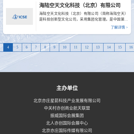
区域资源，促航空相关产业加速发展，执行地方飞行相
海陆空天文化科技（北京）有限公司
关人才储备战略为目标，推动航空航天产业快速发展。
展位号: B141电 话: 18888823665网 址:
海陆空天文化科技（北京）有限公司（简称海陆空天）
http://www.hlktwh.cn地 址: 北京市顺义区空港工业区A区
是科技创新型文化公司，采用集团化管理。是中国第一
天柱路西8号
家成功承接国际型国家级军事博物馆规划设计、展陈设
了解详情 >
计，展品展项三维设计、三维渲染、展板设计、文创设
计的公司，具有国际化视野，拥有庞大的设计数据库、
强大的设计融通能力和制作交付能力。展位号: B141电
4
5
6
7
8
9
10
11
12
13
14
15
16
话: 13811667327、13521566268网 址:
http://www.hlktwh.cn地 址: 北京市顺义区空港工业区A区
天柱路西8号
主办单位
北京亦庄星箭科技产业发展有限公司
中关村亦创商业航天联盟
振威国际会展集团
北人亦创国际会展中心
北京亦庄国际传媒有限公司