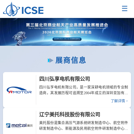
☰
展商信息
四川弘享电机有限公司
四川弘亨电机有限公司，是一家深耕电机领域的专业制
造商，其发展历程可追溯至2004年成立的深圳亚加有限
公司。2018年为进一步拓展发展空间、优化产业布局，
了解详情 >
公司分厂建设至四川渠县经开区，并正式成立四川弘亨
电机有限公司，开启了在西南地区电机制造领域的全新
辽宁美托科技股份有限公司
征程.公司现拥有建筑面积达38000平方米左右的现代化生
产基地，配备15条先进的电机装配线，凭借高效的生产
美托股份是集合高压气源系统研发制造中心、航空附件
体系，实现每月150万台电机的生产能力，年产值可达
研发制造中心、新能源及民用航空附件研发制造中心、
2500万美元，在行业内树立了规模化生产的标杆。在产