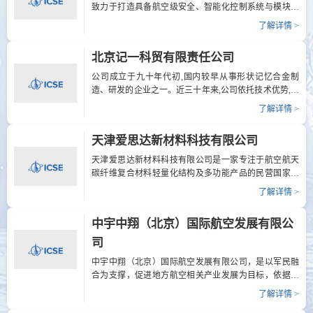
与商贸》课程，为行业培养专业人才。同时，深度参与
致力于打造具备航空级安全、智能化控制系统与模块化
陨石（首饰用）团体标准的制定与推广工作。· 科研与机
动力结构的下一代超轻型载人飞行平台。公司在今年9月
了解详情 >
构服务： 作为可靠的标本供应商与合作伙伴，为中科
获得了全国首张超轻型eVTOL特许飞行证，在安全性与
院、国家级博物馆等科研文博机构，提供用于科学研究
合规性上达到了重要里程碑，得到全球关注与采购合
北京记一科贸有限责任公司
及永久陈列的珍贵陨石样本。· 衍生品与商业开发：基于
作。公司联合北航、深大共同研发的“S”系列飞行器，具
对陨...
备先进分布式涵道电推进动力系统、三冗余度分控、专
公司成立于九十年代初,国内较早从事形状记忆合金制
利快换电结构、高密度电池等核心技术，具备高安全、
造、研发的企业之一。近三十年来,公司依托技术优势,经
高效率、可定制化等优势，广泛应用于未来城市低空出
不懈的追求与努力,在记忆合金制造工艺、训练工艺和材
了解详情 >
行、应急救援、特种侦察等场景，推动低空经济智能化
料记忆性能控制上积累了丰富的经验，开发出多系列相
发展。展位号: B150电 话: 无网 址: 无地 址: 无
关应用产品，和通讯、军工、航空航天、医用、玩具、
天津爱思达新材料科技有限公司
科普教具、自动控制等国内外数十家企业、建立了友好
的合作关系。基于公司的软硬件条件(特别是从金属单质
天津爱思达新材料科技有限公司是一家专注于航空航天
到记忆合金板、棒、丝、管闭环加工的技术)和材料的高
碳纤维复合材料轻量化结构及多功能产品的民营国家高
性价比，我司已成为数十多所大专院校和科研机构的材
新技术企业。通过高性能复合材料研发应用，已成为国
了解详情 >
料实验基地，并配合相关研究学者在国际学术期刊
内航天、航空结构功能一体化构件研发制造及技术服务
《SCIENCE》《AM》《SMART MATERIALS AND
供应商。公司设计、材料、工艺等方面均具备了软硬件
中宇中翔（北京）国际航空发展有限公
STRUCTURES》《ENGINEERING...
核心技术。公司研发配套的运载火箭整流罩等构件产
品、军工装备产品、商用无人机产品、轨道交通轻量构
司
件已通过多次各种飞行试验、地面试验等考核验证，产
中宇中翔（北京）国际航空发展有限公司，是以军民融
品陆续进入批产。展位号: B145电 话: 022-84395397网 址:
合为支撑，促进地方航空相关产业发展为目标，依据国
www.istar-space.com地 址: 中国天津市东丽区华明高新技
家产业战略建设需求，集军方（退转人员）专业飞行及
术产业区弘泰道10号
了解详情 >
保障维修人员技术、理论、经验优势，合三方空域航线