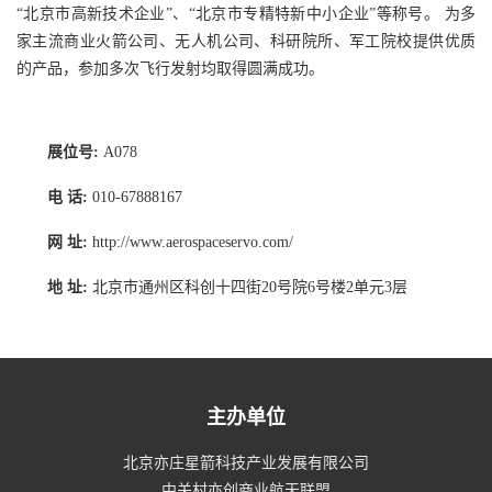
“北京市高新技术企业”、“北京市专精特新中小企业”等称号。 为多
家主流商业火箭公司、无人机公司、科研院所、军工院校提供优质
的产品，参加多次飞行发射均取得圆满成功。
展位号:
A078
电 话:
010-67888167
网 址:
http://www.aerospaceservo.com/
地 址:
北京市通州区科创十四街20号院6号楼2单元3层
主办单位
北京亦庄星箭科技产业发展有限公司
中关村亦创商业航天联盟