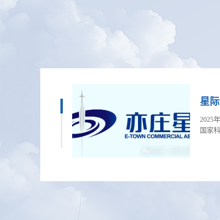
星际
202
国家
世界级
可重
天联盟