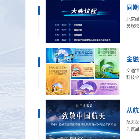
同期
北京经
员规模:
金融
交通
科技
研发
务工
动“五
从航
航天
为这