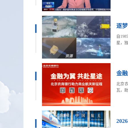
逐梦
自19
星，独
老挝
索浩
金融
北京
瓦，
20