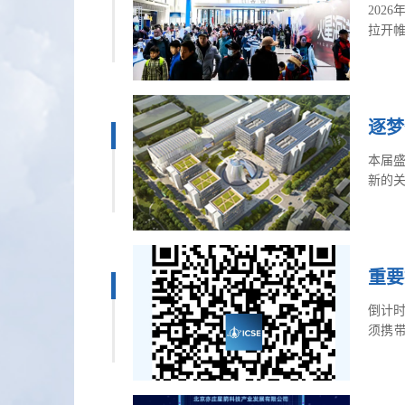
202
拉开
与合
逐梦
本届盛
新的关
重要
倒计
须携
场。地
需5分
达；“