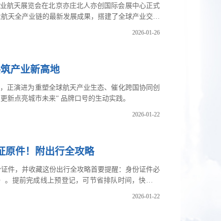
国际商业航天展览会在北京亦庄北人亦创国际会展中心正式
业航天全产业链的最新发展成果，搭建了全球产业交流
定决心与强劲实力。
2026-01-26
共筑产业新高地
范畴，正演进为重塑全球航天产业生态、催化跨国协同创
更新点亮城市未来” 品牌口号的生动实践。
2026-01-22
份证原件！附出行全攻略
份证件，并收藏这份出行全攻略首要提醒：身份证件必
）。提前完成线上预登记，可节省排队时间，快速入
铁亦庄线荣昌东街站B1南口过来的首选入口，步行仅
2026-01-22
21 路、976路，下车后直接沿宏达南路向南步行即可到