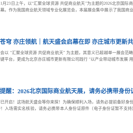
6年1月23日上午，以“汇聚全球资源 共促商业航天”为主题的2026北京
帷幕。作为我国商业航天领域专业化展览会，本届展会集中展示了我国商
作的高端平台，彰显了我国推动航天事业高质量发展、建设航天强国的坚
苍穹 亦庄领航｜航天盛会启幕在即 亦庄城市更新
会以 “汇聚全球资源 共促商业航天” 为主题，其意义已超越单一展会
键平台，更成为北京亦庄城市更新有限公司践行 “以产业带动城市发展 用
提醒：2026北京国际商业航天展，请务必携带身
时已开启！这场航天盛会等你来探！为确保顺利入场，请务必提前备好身
带！入场需实名核验，请务必携带本人身份证原件（电子身份证暂不支持
铁路线（推荐首选）亦庄线荣昌东街站B1南口是最便捷选择；西1门是地
钟。公交路线“荣昌东街宏达南路”站（距主入口 100 米），途经线路有8
亦庄桥南站”（距场馆 1.2 公里）有更多公交线路，可换乘共享单...