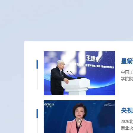
星箭
中国工
学院院
欧亚
央视
202
商业