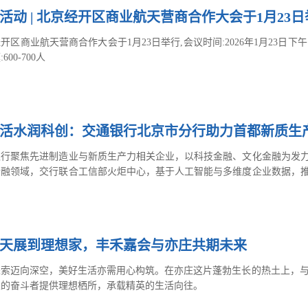
活动 | 北京经开区商业航天营商合作大会于1月23
开区商业航天营商合作大会于1月23日举行,会议时间:2026年1月23日下午13
600-700人
活水润科创：交通银行北京市分行助力首都新质生
银行聚焦先进制造业与新质生产力相关企业，以科技金融、文化金融为发力
金融领域，交行联合工信部火炬中心，基于人工智能与多维度企业数据，推
等全生命周期融资需求，其2.0版本已在金融街论坛主论坛发布。立足北
作，并在金融街论坛发布专属文化金融品牌与产品。通过银政合作与特色
篇大文章”与实体经济深度融合。
天展到理想家，丰禾嘉会与亦庄共期未来
探索迈向深空，美好生活亦需用心构筑。在亦庄这片蓬勃生长的热土上，
里的奋斗者提供理想栖所，承载精英的生活向往。