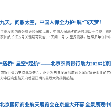
九天，问鼎太空，中国人保全力护“航”飞天梦！
85年签发国内首张航天险保单以来，中国人保深耕航天领域四十余载，首席承
家护航长征五号关键载荷发射、“天问一号”火星探测器，连续多年守护中
一号、阿尔及利亚一号等卫星升空。中国人保以专业的风险保障，全程护
瀚宇宙的征程。
“搭桥” 星空“起航”——北京农商银行助力2026
农商银行倾力支持此次盛会，正是将自身发展深度融入国家航天事业的宏
助力中国商业航天向着更辽阔的星辰大海扬帆起航。
26北京国际商业航天展览会在京盛大开幕 全景展现