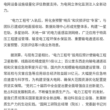
电网设备设施级量化评估数据支持，为电网立体化监测注入全新动
力。
“电力工程号”入轨后，将化身预警“哨兵”和灾损评估“专家”，与
团队已建成的地面接收站、数据处理中心形成完整体系，构建“一星
在轨、多星协同、天地一体”的电力遥感监测网络，广泛应用于特高
压工程建设管理、输变电工程环保水保监测、重要输电通道巡视、
灾害预警、灾损评估等19类业务场景。
据测算，与现有卫星相比，“电力工程号”投用后预计使输电工程
卫星勘察、线路巡检精度提升5倍以上；百公里东西走向输电通道巡
视和灾害应急效率提升近7倍，国内外大规模输电线路建设管理、日
常巡检与灾害应急等应用综合经济效益超10亿元，大幅提升应急响
应速度与科学性，为构建坚强大电网、确保大范围资源优化配置提
供坚实保障。“党的二十届四中全会提出要全面增强自主创新能力，
抢占科技发展制高点，不断催生新质生产力。‘电力工程号’的发射，
是我们贯彻落实国家能源安全新战略、推动科技自立自强、发展新
质生产力的生动实践。”国网工研院总经理（院长）、党委副书记刘