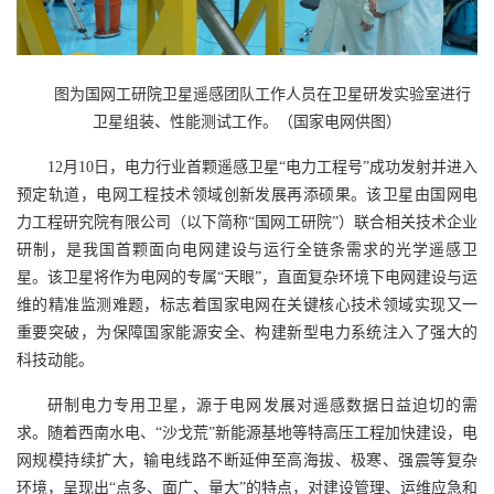
图为国网工研院卫星遥感团队工作人员在卫星研发实验室进行
卫星组装、性能测试工作。（国家电网供图）
12月10日，电力行业首颗遥感卫星“电力工程号”成功发射并进入
预定轨道，电网工程技术领域创新发展再添硕果。该卫星由国网电
力工程研究院有限公司（以下简称“国网工研院”）联合相关技术企业
研制，是我国首颗面向电网建设与运行全链条需求的光学遥感卫
星。该卫星将作为电网的专属“天眼”，直面复杂环境下电网建设与运
维的精准监测难题，标志着国家电网在关键核心技术领域实现又一
重要突破，为保障国家能源安全、构建新型电力系统注入了强大的
科技动能。
研制电力专用卫星，源于电网发展对遥感数据日益迫切的需
求。随着西南水电、“沙戈荒”新能源基地等特高压工程加快建设，电
网规模持续扩大，输电线路不断延伸至高海拔、极寒、强震等复杂
环境，呈现出“点多、面广、量大”的特点，对建设管理、运维应急和