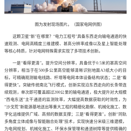
图为发射现场图片。（国家电网供图）
这颗卫星“新”在哪里？“电力工程号”具备东西走向输电通道的快
速观测、电网高精度三维建模、甚高分辨率成像以及星上智能处理
等核心特质，针对电网特殊需求实现了多项技术创新。
一是“看得更清”。提升空间分辨率，具备优于0.5米的甚高空间
分辨率，相当于在500多公里高空能够清晰识别地面A3纸大小的目
标，可精确观测输电线路、杆塔等电网本体设备结构状态；二是“看
得更快”。突破传统南北飞行模式，创新实现沿东西走向的长条带连
续观测，单次即可覆盖超过200公里的输电通道，极大提升对大规模
“西电东送”主干通道的监测效率，大幅提高数据获取的时效性，为
“沙戈荒”新能源基地送出等重大工程的精细化勘察、机械化施工、数
字化运维提供广域、高频的数据支撑；三是“看得更准”。创新“同轨
多角度立体成像与智能融合处理”技术，实现快速分米级三维建模，
为电网规划、机械化施工、环保水保管理和通道树障等提供精确的